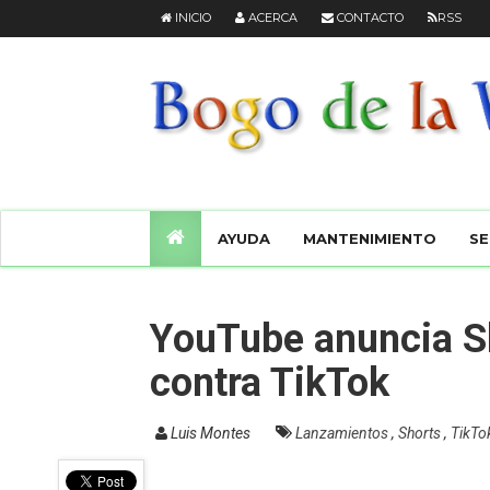
INICIO
ACERCA
CONTACTO
RSS
AYUDA
MANTENIMIENTO
SE
YouTube anuncia Sh
contra TikTok
Luis Montes
Lanzamientos
,
Shorts
,
TikTo