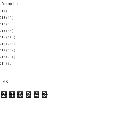
►
febrero
( 2 )
2019
( 50 )
2018
( 16 )
2017
( 55 )
2016
( 44 )
2015
( 115 )
2014
( 278 )
2013
( 362 )
2012
( 321 )
2011
( 98 )
ITAS
2
1
6
9
4
3