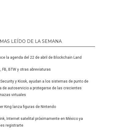
 MAS LEÍDO DE LA SEMANA
ce la agenda del 22 de abril de Blockchain Land
 FB, BTW y otras abreviaturas
l Security y Kiosk, ayudan a los sistemas de punto de
a de autoservicio a protegerse de las crecientes
azas virtuales
er King lanza figuras de Nintendo
link, Internet satelital próximamente en México ya
es registrarte