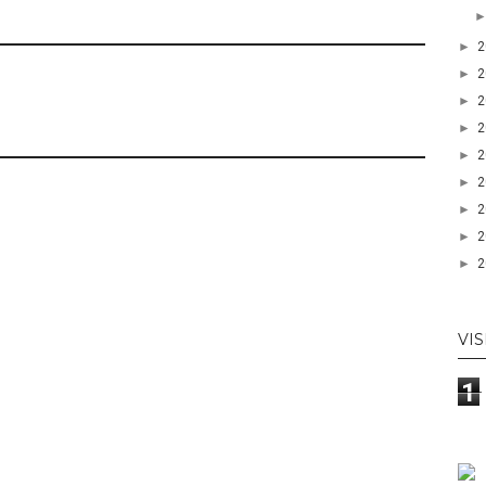
►
►
►
►
►
►
►
►
►
VIS
1