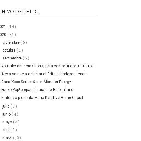
CHIVO DEL BLOG
2021
( 14 )
2020
( 31 )
►
diciembre
( 6 )
►
octubre
( 2 )
▼
septiembre
( 5 )
YouTube anuncia Shorts, para competir contra TikTok
Alexa se une a celebrar el Grito de Independencia
Gana Xbox Series X con Monster Energy
Funko Pop! prepara figuras de Halo Infinite
Nintendo presenta Mario Kart Live Home Circuit
►
julio
( 3 )
►
junio
( 4 )
►
mayo
( 3 )
►
abril
( 3 )
►
marzo
( 3 )