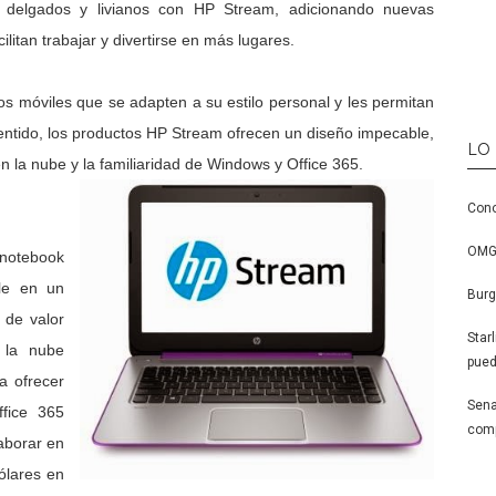
 delgados y livianos con HP Stream, adicionando nuevas
litan trabajar y divertirse en más lugares.
s móviles que se adapten a su estilo personal y les permitan
 sentido, los productos HP Stream ofrecen un diseño impecable,
LO
n la nube y la familiaridad de Windows y Office 365.
Cono
OMG,
 notebook
le en un
Burg
s de valor
Star
 la nube
pued
a ofrecer
Sena
ffice 365
comp
laborar en
ólares en