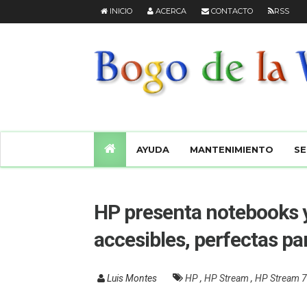
INICIO
ACERCA
CONTACTO
RSS
AYUDA
MANTENIMIENTO
SE
HP presenta notebooks y 
accesibles, perfectas par
Luis Montes
HP
,
HP Stream
,
HP Stream 