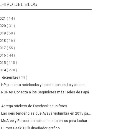
CHIVO DEL BLOG
2021
( 14 )
2020
( 31 )
2019
( 50 )
2018
( 16 )
2017
( 55 )
2016
( 44 )
2015
( 115 )
2014
( 278 )
▼
diciembre
( 19 )
HP presenta notebooks y tableta con estilo y acces...
NORAD Conecta a los Seguidores más Fieles de Papá
...
Agrega stickers de Facebook a tus fotos
Las seis tendencias que Avaya vislumbra en 2015 pa...
McAfee y Europol combinan sus talentos para luchar...
Humor Geek: Hulk diseñador grafico