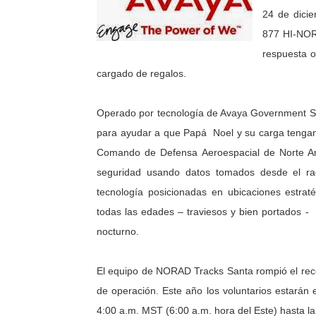
24 de dici
877 HI-NOR
respuesta o
cargado de regalos.
Operado por tecnología de Avaya Government So
para ayudar a que Papá Noel y su carga tengan 
Comando de Defensa Aeroespacial de Norte Am
seguridad usando datos tomados desde el rada
tecnología posicionadas en ubicaciones estra
todas las edades – traviesos y bien portados - 
nocturno.
El equipo de NORAD Tracks Santa rompió el rec
de operación. Este año los voluntarios estará
4:00 a.m. MST (6:00 a.m. hora del Este) hasta l