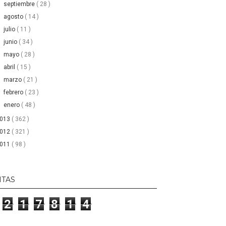
►
septiembre
( 28 )
►
agosto
( 14 )
►
julio
( 11 )
►
junio
( 34 )
►
mayo
( 28 )
►
abril
( 15 )
►
marzo
( 21 )
►
febrero
( 23 )
►
enero
( 48 )
2013
( 362 )
2012
( 321 )
2011
( 98 )
ITAS
2
1
7
8
1
4