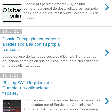
›
Google I/O (o simplemente I/O) es una
conferencia anual de desarrolladores realizada
por Google en Mountain View, California. I/O se
inaugu...
23.3.21
Donald Trump, planea regresar
a redes sociales con su propia
›
red social
Luego del uso de las redes sociales d Donald Trump donde
anunciaba cambios en sus políticas, ataques a sus críticos y
entre sus ultimas publ...
11.2.21
Phising SAT: Rеցսlаrizаte -
Cսmρle tսѕ օblіցaсіοոes
fiѕcаles.
›
El correo electrónico es una de las herramientas
más usadas por el Servicio de Administración
Tributaria (SAT) en la recaudación. Sin embarg...