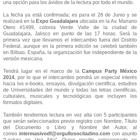
una opción para los ávidos de la lectura por todo el mundo.
La fecha ya está confirmada; es para el 28 de Junio y se
realizará en la
Expo Guadalajara
ubicada
en la Av. Mariano
Otero #1499, colonia Verde Valle de la ciudad de
Guadalajara, Jalisco en punto de las 17
horas. Será la
primera vez que llevamos el intercambio fuera del Distrito
Federal, aunque en la primera
edición se celebró también
en Bilbao, España, la organización fue independiente de la
versión mexicana.
Tendrá lugar en el marco de la
Campus Party México
2014
, por lo que el intercambio pondrá un especial
interés
hacia los e-books, ensayos, divulgación científica, estudios
de Universidades del mundo y todas las
letras científicas,
culturales, musicales y tecnológicas que incluyen los
formatos digitales.
También tendremos lectura en voz alta con 5 participantes
que serán seleccionados previo registro
con Nombre, Título
del Documento o Libro y Nombre del Autor, al
correo
intermasivodf@orgullosocitadino.com
con asunto
“Lectura en Voz Alta”. Quien resulte seleccionado se