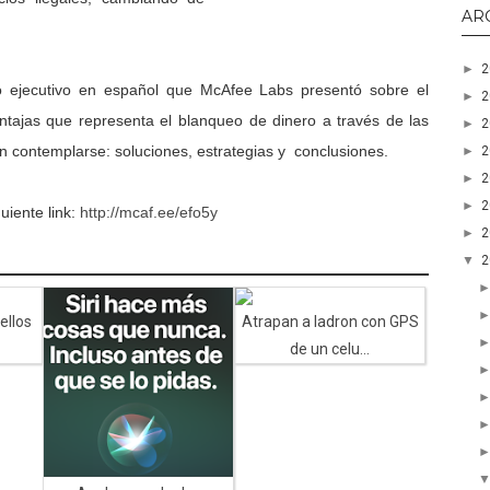
AR
►
o ejecutivo en español que McAfee Labs presentó sobre el
►
entajas que representa el blanqueo de dinero a través de las
►
n contemplarse: soluciones, estrategias y conclusiones.
►
►
►
uiente link:
http://mcaf.ee/efo5y
►
▼
sellos
Atrapan a ladron con GPS
de un celu...