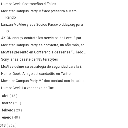
Humor Geek: Contraseñas difíciles
Movistar Campus Party México presenta a Marc
Rando...
Lanzan McAfee y sus Socios Passwordday.org para
ay...
AXION energy contrata los servicios de Level 3 par...
Movistar Campus Party se convierte, un año más, en...
McAfee presentó en Conferencia de Prensa “El lado ...
Sony lanza casete de 185 terabytes
McAfee define su estrategia de seguridad para la i...
Humor Geek: Amigo del candadito en Twitter
Movistar Campus Party México contará con la partic...
Humor Geek: La venganza de Tux
►
abril
( 15 )
►
marzo
( 21 )
►
febrero
( 23 )
►
enero
( 48 )
2013
( 362 )