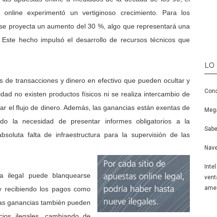
online experimentó un vertiginoso crecimiento. Para los
 se proyecta un aumento del 30 %, algo que representará una
s. Este hecho impulsó el desarrollo de recursos técnicos que
LO
 de transacciones y dinero en efectivo que pueden ocultar y
Cono
idad no existen productos físicos ni se realiza intercambio de
ear el flujo de dinero. Además, las ganancias están exentas de
Mega
ndo la necesidad de presentar informes obligatorios a la
Sabe
soluta falta de infraestructura para la supervisión de las
Nave
Inte
a ilegal puede blanquearse
vent
amen
y recibiendo los pagos como
sas ganancias también pueden
cios ilegales, cambiando de