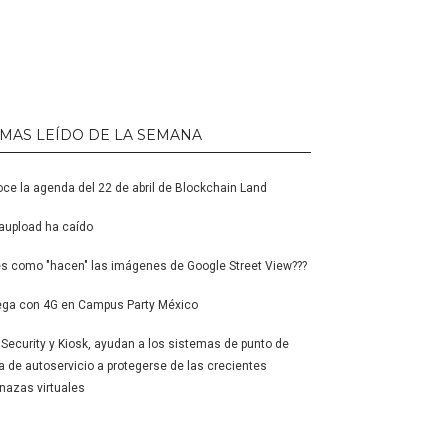
 MAS LEÍDO DE LA SEMANA
ce la agenda del 22 de abril de Blockchain Land
upload ha caído
s como "hacen" las imágenes de Google Street View???
ga con 4G en Campus Party México
l Security y Kiosk, ayudan a los sistemas de punto de
a de autoservicio a protegerse de las crecientes
azas virtuales