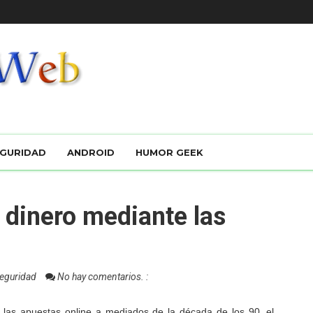
GURIDAD
ANDROID
HUMOR GEEK
 dinero mediante las
eguridad
No hay comentarios. :
e las apuestas online a mediados de la década de los 90, el