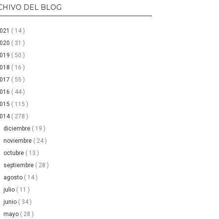
CHIVO DEL BLOG
2021
( 14 )
2020
( 31 )
2019
( 50 )
2018
( 16 )
2017
( 55 )
2016
( 44 )
2015
( 115 )
2014
( 278 )
►
diciembre
( 19 )
►
noviembre
( 24 )
►
octubre
( 13 )
►
septiembre
( 28 )
►
agosto
( 14 )
►
julio
( 11 )
►
junio
( 34 )
▼
mayo
( 28 )