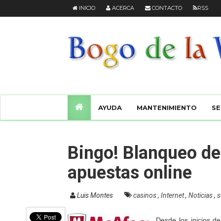
INICIO
ACERCA
CONTACTO
RSS
AYUDA
MANTENIMIENTO
SE
Bingo! Blanqueo de
apuestas online
Luis Montes
casinos
,
Internet
,
Noticias
,
s
Desde los inicios d