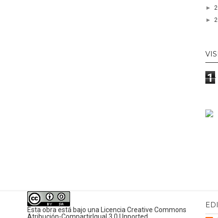
►
►
VIS
1
ED
Esta obra está bajo una
Licencia Creative Commons
Atribución-CompartirIgual 3.0 Unported
.