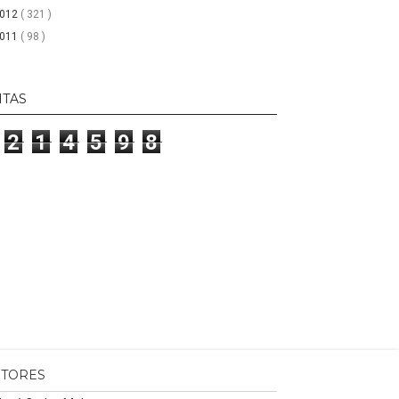
2012
( 321 )
2011
( 98 )
ITAS
2
1
4
5
9
8
ITORES