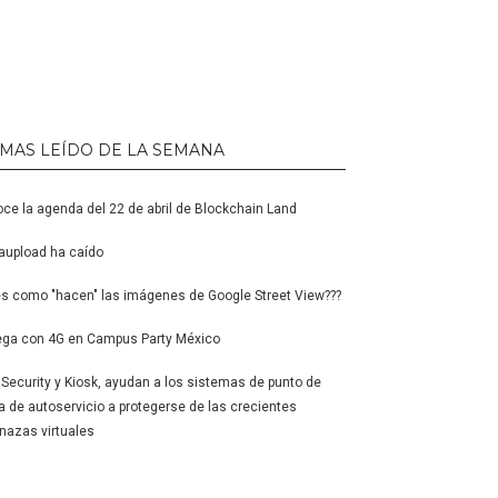
 MAS LEÍDO DE LA SEMANA
ce la agenda del 22 de abril de Blockchain Land
upload ha caído
s como "hacen" las imágenes de Google Street View???
ga con 4G en Campus Party México
l Security y Kiosk, ayudan a los sistemas de punto de
a de autoservicio a protegerse de las crecientes
azas virtuales