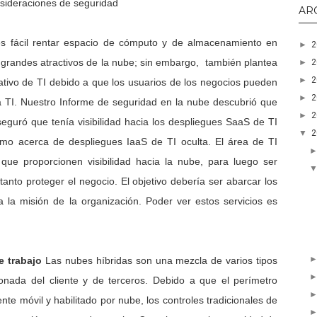
nsideraciones de seguridad
AR
es fácil rentar espacio de cómputo y de almacenamiento en
►
s grandes atractivos de la nube; sin embargo, también plantea
►
►
orativo de TI debido a que los usuarios de los negocios pueden
►
a TI. Nuestro Informe de seguridad en la nube descubrió que
►
guró que tenía visibilidad hacia los despliegues SaaS de TI
▼
smo acerca de despliegues IaaS de TI oculta. El área de TI
que proporcionen visibilidad hacia la nube, para luego ser
tanto proteger el negocio. El objetivo debería ser abarcar los
a la misión de la organización. Poder ver estos servicios es
e trabajo
Las nubes híbridas son una mezcla de varios tipos
ionada del cliente y de terceros. Debido a que el perímetro
te móvil y habilitado por nube, los controles tradicionales de