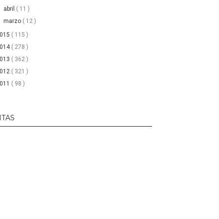
►
abril
( 11 )
►
marzo
( 12 )
2015
( 115 )
2014
( 278 )
2013
( 362 )
2012
( 321 )
2011
( 98 )
ITAS