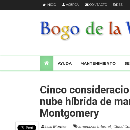
INICIO
ACERCA
CONTACTO
RSS
AYUDA
MANTENIMIENTO
SE
Cinco consideracion
nube híbrida de ma
Montgomery
Luis Montes
amenazas Internet
,
Cloud C