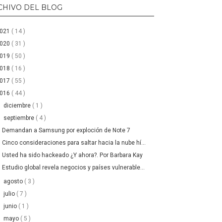
CHIVO DEL BLOG
2021
( 14 )
2020
( 31 )
2019
( 50 )
2018
( 16 )
2017
( 55 )
2016
( 44 )
►
diciembre
( 1 )
▼
septiembre
( 4 )
Demandan a Samsung por exploción de Note 7
Cinco consideraciones para saltar hacia la nube hí...
Usted ha sido hackeado ¿Y ahora?. Por Barbara Kay
Estudio global revela negocios y países vulnerable...
►
agosto
( 3 )
►
julio
( 7 )
►
junio
( 1 )
►
mayo
( 5 )