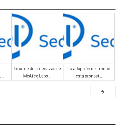
as
Informe de amenazas de
La adopción de la nube
...
McAfee Labs ...
está pronost...