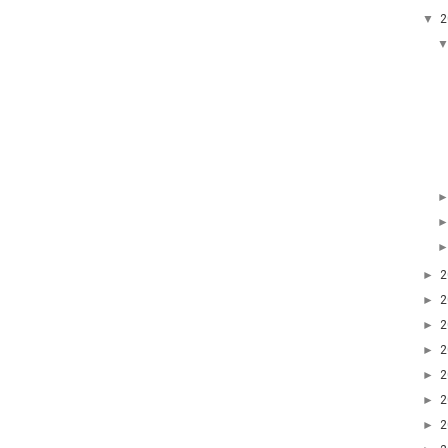
▼
►
►
►
►
►
►
►