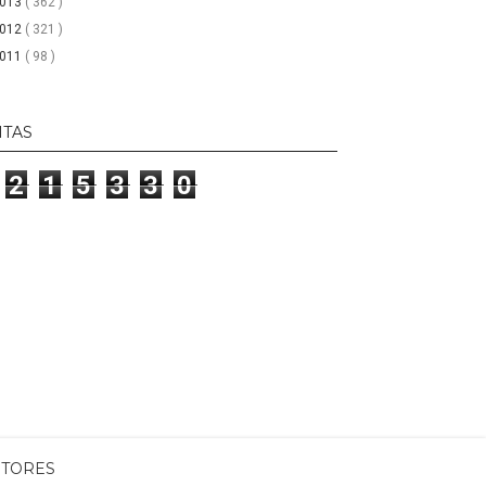
2013
( 362 )
2012
( 321 )
2011
( 98 )
ITAS
2
1
5
3
3
0
ITORES