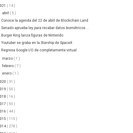
2021
( 14 )
▼
abril
( 5 )
Conoce la agenda del 22 de abril de Blockchain Land
Senado aprueba ley para recabar datos biométricos ...
Burger King lanza figuras de Nintendo
Youtuber se graba en la Starship de SpaceX
Regresa Google I/O de completamente virtual
►
marzo
( 1 )
►
febrero
( 7 )
►
enero
( 1 )
2020
( 31 )
2019
( 50 )
2018
( 16 )
2017
( 55 )
2016
( 44 )
2015
( 115 )
2014
( 278 )