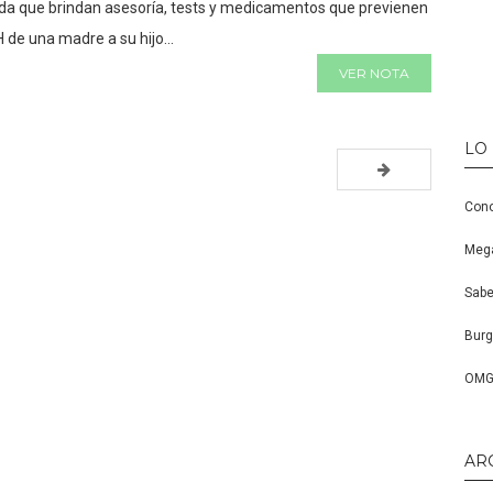
da que brindan asesoría, tests y medicamentos que previenen
H de una madre a su hijo...
VER NOTA
LO
Cono
Mega
Sabe
Burg
OMG,
AR