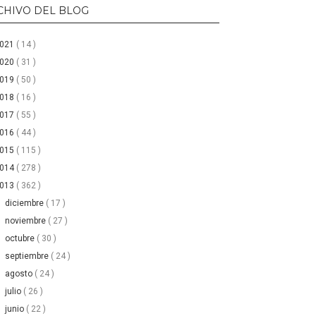
CHIVO DEL BLOG
2021
( 14 )
2020
( 31 )
2019
( 50 )
2018
( 16 )
2017
( 55 )
2016
( 44 )
2015
( 115 )
2014
( 278 )
2013
( 362 )
►
diciembre
( 17 )
►
noviembre
( 27 )
►
octubre
( 30 )
►
septiembre
( 24 )
►
agosto
( 24 )
►
julio
( 26 )
►
junio
( 22 )