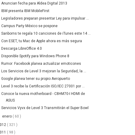
Anuncian fecha para Aldea Digital 2013
IBM presenta IBM MobileFirst
Legisladores preparan presentar Ley para impulsar ...
Campus Party México se pospone
Sanborns te regala 10 canciones de iTunes este 14 ...
Con ESET, tu Mac de Apple ahora es más segura
Descarga LibreOffice 4.0
Disponible Spotify para Windows Phone 8
Rumor: Facebook planea actualizar emoticones
Los Servicios de Level 3 mejoran la Seguridad, la ...
Google planea tener su propio Aeropuerto
Level 3 recibe la Certificación ISO/IEC 27001 por ...
Conoce la nueva motherboard - C8HM70-I HDMI de
ASUS
Servicios Vyvx de Level 3 Transmitirán el Super Bowl
►
enero
( 60 )
2012
( 321 )
2011
( 98 )