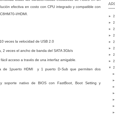
AR
lución efectiva en costo con CPU integrado y compatible con
US C8HM70-I/HDMI.
►
►
►
►
 10 veces la velocidad de USB 2.0
►
►
a, 2 veces el ancho de banda del SATA 3Gb/s
►
fácil acceso a través de una interfaz amigable.
►
▼
 de 1puerto HDMI y 1 puerto D-Sub que permiten dos
 y soporte nativo de BIOS con FastBoot, Boot Setting y