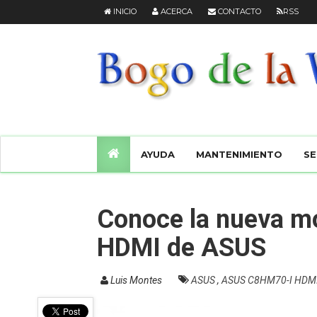
INICIO
ACERCA
CONTACTO
RSS
AYUDA
MANTENIMIENTO
SE
Conoce la nueva m
HDMI de ASUS
Luis Montes
ASUS
,
ASUS C8HM70-I HDM