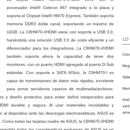
procesador Intel® Celeron 847 integrado a la placa y
soporta el Chipset Intel® HM70 Express. También soporta
memoria DDR3 doble canal, soportando un máximo de
16GB. La C8HM70-I/HDMI viene con soporte a USB 3.0,
LO
haciéndola una solución USB 3.0 de costo eficiente y un
diferenciador para los integradores. La C8HM70-I/HDMI
Cono
también soporta ahora la capacidad de tener dos
monitores, con un puerto HDMI agregado al puerto D-Sub
Mega
estándar. Con soporte a SATA 6Gb/s, la C8HM70-I es
Sabe
capaz de transmisiones de datos más rápidas, excelente
Nave
para armar servidores caseros de multimedia/archivos.
es y diseño protectivo para evitar daños inesperados para
Inte
HDMI durable y segura. Al usar materiales inoxidables y
vent
amen
 al dispositivo ante las descargas electroestáticas, ASUS es
lta. Como todas las tarjetas madre de ASUS, la C8HM70-I/HDMI
consolida todas las características exclusivas de ASUS en un