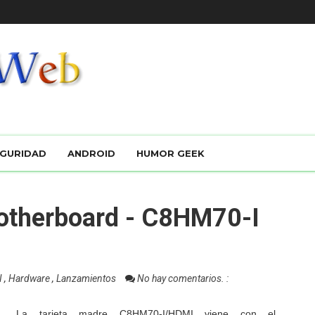
GURIDAD
ANDROID
HUMOR GEEK
otherboard - C8HM70-I
I
,
Hardware
,
Lanzamientos
No hay comentarios. :
La tarjeta madre C8HM70-I/HDMI viene con el