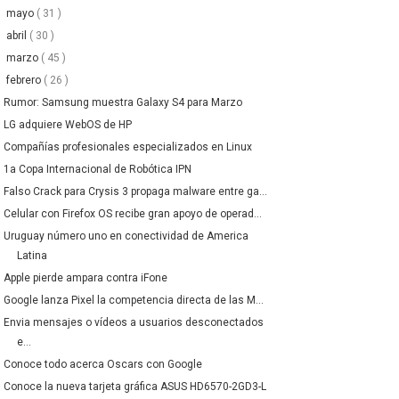
►
mayo
( 31 )
►
abril
( 30 )
►
marzo
( 45 )
▼
febrero
( 26 )
Rumor: Samsung muestra Galaxy S4 para Marzo
LG adquiere WebOS de HP
Compañías profesionales especializados en Linux
1a Copa Internacional de Robótica IPN
Falso Crack para Crysis 3 propaga malware entre ga...
Celular con Firefox OS recibe gran apoyo de operad...
Uruguay número uno en conectividad de America
Latina
Apple pierde ampara contra iFone
Google lanza Pixel la competencia directa de las M...
Envia mensajes o vídeos a usuarios desconectados
e...
Conoce todo acerca Oscars con Google
Conoce la nueva tarjeta gráfica ASUS HD6570-2GD3-L