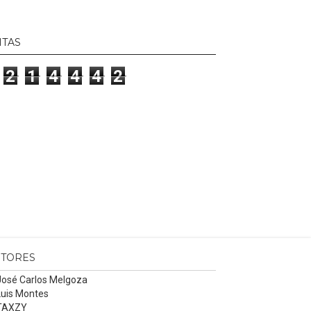
ITAS
2
1
4
4
4
2
ITORES
José Carlos Melgoza
Luis Montes
TAXZY