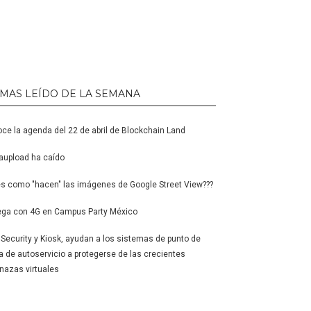
 MAS LEÍDO DE LA SEMANA
ce la agenda del 22 de abril de Blockchain Land
upload ha caído
s como "hacen" las imágenes de Google Street View???
ga con 4G en Campus Party México
l Security y Kiosk, ayudan a los sistemas de punto de
a de autoservicio a protegerse de las crecientes
azas virtuales