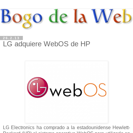
26.2.13
LG adquiere WebOS de HP
LG Electronics ha comprado a la estadounidense Hewlett-