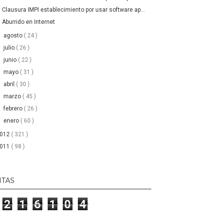
Clausura IMPI establecimiento por usar software ap...
Aburrido en Internet
►
agosto
( 24 )
►
julio
( 26 )
►
junio
( 22 )
►
mayo
( 31 )
►
abril
( 30 )
►
marzo
( 45 )
►
febrero
( 26 )
►
enero
( 60 )
2012
( 321 )
2011
( 98 )
ITAS
2
1
6
1
0
4