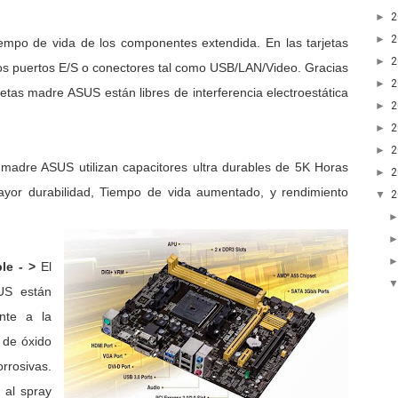
►
►
mpo de vida de los componentes extendida. En las tarjetas
►
los puertos E/S o conectores tal como USB/LAN/Video. Gracias
►
etas madre ASUS están libres de interferencia electroestática
►
►
►
 madre ASUS utilizan capacitores ultra durables de 5K Horas
►
or durabilidad, Tiempo de vida aumentado, y rendimiento
▼
le - >
El
US están
ente a la
 de óxido
rrosivas.
 al spray