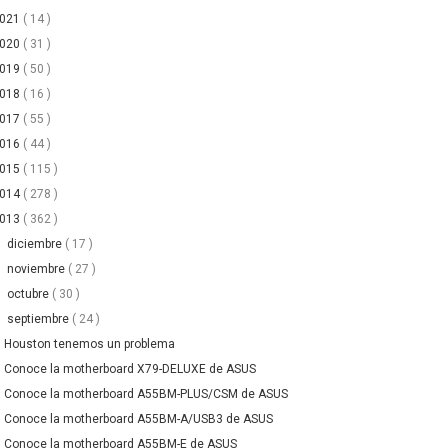
2021
( 14 )
2020
( 31 )
2019
( 50 )
2018
( 16 )
2017
( 55 )
2016
( 44 )
2015
( 115 )
2014
( 278 )
2013
( 362 )
►
diciembre
( 17 )
►
noviembre
( 27 )
►
octubre
( 30 )
▼
septiembre
( 24 )
Houston tenemos un problema
Conoce la motherboard X79-DELUXE de ASUS
Conoce la motherboard A55BM-PLUS/CSM de ASUS
Conoce la motherboard A55BM-A/USB3 de ASUS
Conoce la motherboard A55BM-E de ASUS