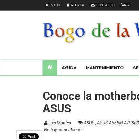
INICIO
ACERCA
CONTACTO
RSS
AYUDA
MANTENIMIENTO
SE
Conoce la mother
ASUS
Luis Montes
ASUS
,
ASUS-A55BM-A/USB
No hay comentarios. :