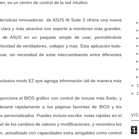
, es un centro de control de la red intuitivo.
cterísticas innovadoras de
ASUS AI Suite 3 ofrece una nueva
s clara y más atractiva con soporte a monitores más grandes.
vas de ASUS en un paquete simple de usar, permitiéndote
ocidad de ventiladores, voltajes y más. Esta aplicación todo-
usar, sin necesidad de estar intercambiando entre diferentes
 Exclusivo modo EZ que agrega información útil de manera más
►
►
orciona el BIOS gráfico con control de mouse más fluido, y
 llevarte rápidamente a tus páginas favoritas de BIOS y los
VIS
s personalizados. Puedes incluso escribir notas rápidas en el
dad de los cambios de valores y modificaciones, y renombra los
1
o, actualizado con capacidades extra amigables como control