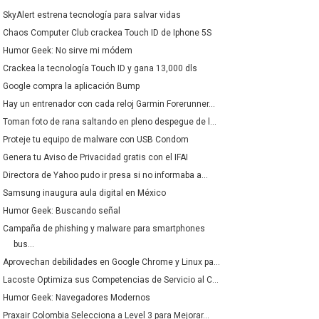
SkyAlert estrena tecnología para salvar vidas
Chaos Computer Club crackea Touch ID de Iphone 5S
Humor Geek: No sirve mi módem
Crackea la tecnología Touch ID y gana 13,000 dls
Google compra la aplicación Bump
Hay un entrenador con cada reloj Garmin Forerunner...
Toman foto de rana saltando en pleno despegue de l...
Proteje tu equipo de malware con USB Condom
Genera tu Aviso de Privacidad gratis con el IFAI
Directora de Yahoo pudo ir presa si no informaba a...
Samsung inaugura aula digital en México
Humor Geek: Buscando señal
Campaña de phishing y malware para smartphones
bus...
Aprovechan debilidades en Google Chrome y Linux pa...
Lacoste Optimiza sus Competencias de Servicio al C...
Humor Geek: Navegadores Modernos
Praxair Colombia Selecciona a Level 3 para Mejorar...