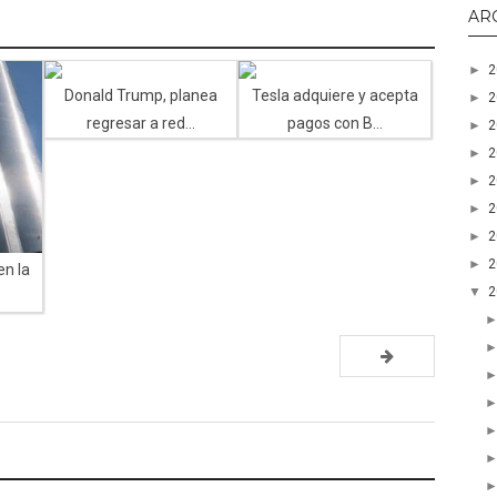
AR
►
Donald Trump, planea
Tesla adquiere y acepta
►
regresar a red...
pagos con B...
►
►
►
►
►
►
en la
▼