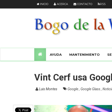
INICIO
ACERCA
CONTACTO
RSS
AYUDA
MANTENIMIENTO
SE
Vint Cerf usa Goog
Luis Montes
Google
,
Google Glass
,
Notic