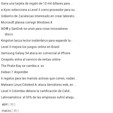
Gana una tarjeta de regalo de 10 mil dólares para ...
e-Xyon selecciona a Level 3 como proveedor para su...
Gobierno de Zacatecas interesado en crear laborato...
Microsoft planea corregir Windows 8
WD® y SanDisk se unen para crear innovadores
disco...
Kingston lanza lector inalámbrico para expandir la...
Level 3 mejora los juegos online en Brasil
Samsung Galaxy S4 ataca en comercial al iPhone
Cinepolis entra al servicio de rentas online
The Pirate Bay se cambia a .sx
Debian 7 disponible
6 regalos para las mamás activas que corren, nadan...
Malware Linux/Cdorked.A. ataca Servidores web, en ...
Level 3 Colombia obtiene la certificación de Calid...
Latinoamérica: el 50% de las empresas sufrió ataqu...
►
abril
( 30 )
►
marzo
( 45 )