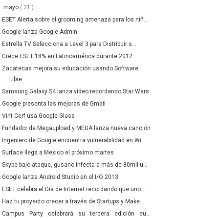
▼
mayo
( 31 )
ESET Alerta sobre el grooming amenaza para los niñ...
Google lanza Google Admin
Estrella TV Selecciona a Level 3 para Distribuir s...
Crece ESET 18% en Latinoamérica durante 2012
Zacatecas mejora su educación usando Software
Libre
Samsung Galaxy S4 lanza vídeo recordando Star Wars
Google presenta las mejoras de Gmail
Vint Cerf usa Google Glass
Fundador de Megaupload y MEGA lanza nueva canción
Ingeniero de Google encuentra vulnerabilidad en Wi...
Surface llega a Mexico el próximo martes
Skype bajo ataque, gusano infecta a más de 80mil u...
Google lanza Android Studio en el I/O 2013
ESET celebra el Día de Internet recordando que uno...
Haz tu proyecto crecer a través de Startups y Make...
Campus Party celebrará su tercera edición eu...