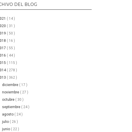
CHIVO DEL BLOG
2021
( 14 )
2020
( 31 )
2019
( 50 )
2018
( 16 )
2017
( 55 )
2016
( 44 )
2015
( 115 )
2014
( 278 )
2013
( 362 )
►
diciembre
( 17 )
►
noviembre
( 27 )
►
octubre
( 30 )
►
septiembre
( 24 )
►
agosto
( 24 )
►
julio
( 26 )
►
junio
( 22 )