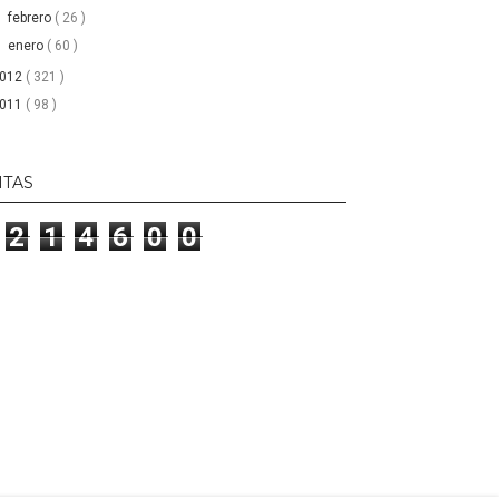
►
febrero
( 26 )
►
enero
( 60 )
2012
( 321 )
2011
( 98 )
ITAS
2
1
4
6
0
0