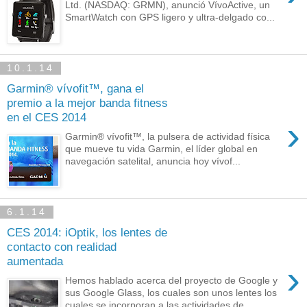
Ltd. (NASDAQ: GRMN), anunció VívoActive, un
SmartWatch con GPS ligero y ultra-delgado co...
10.1.14
Garmin® vívofit™, gana el
premio a la mejor banda fitness
en el CES 2014
›
Garmin® vívofit™, la pulsera de actividad física
que mueve tu vida Garmin, el líder global en
navegación satelital, anuncia hoy vívof...
6.1.14
CES 2014: iOptik, los lentes de
contacto con realidad
aumentada
›
Hemos hablado acerca del proyecto de Google y
sus Google Glass, los cuales son unos lentes los
cuales se incorporan a las actividades de ...