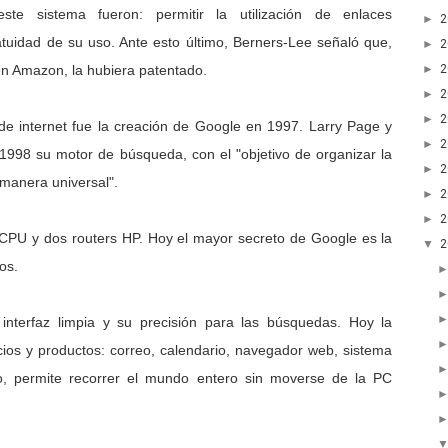
te sistema fueron: permitir la utilización de enlaces
►
ratuidad de su uso. Ante esto último, Berners-Lee señaló que,
►
►
en Amazon, la hubiera patentado.
►
►
 de internet fue la creación de Google en 1997. Larry Page y
►
1998 su motor de búsqueda, con el "objetivo de organizar la
►
e manera universal".
►
►
 CPU y dos routers HP. Hoy el mayor secreto de Google es la
▼
os.
interfaz limpia y su precisión para las búsquedas. Hoy la
ios y productos: correo, calendario, navegador web, sistema
o, permite recorrer el mundo entero sin moverse de la PC