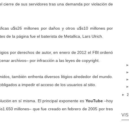
l cierre de sus servidores tras una demanda por violación de
ficas u$s26 millones por daños y otros u$s10 millones por
s de la página fue el baterista de Metallica, Lars Ulrich.
itigios por derechos de autor, en enero de 2012 el FBI ordenó
enar archivos– por infracción a las leyes de copyright.
nidos, también enfrenta diversos litigios alrededor del mundo.
ligados a impedir el acceso de los usuarios al sitio.
►
olución en sí misma. El principal exponente es
YouTube
–hoy
$s1.650 millones– que fue creado en febrero de 2005 por tres
VIS