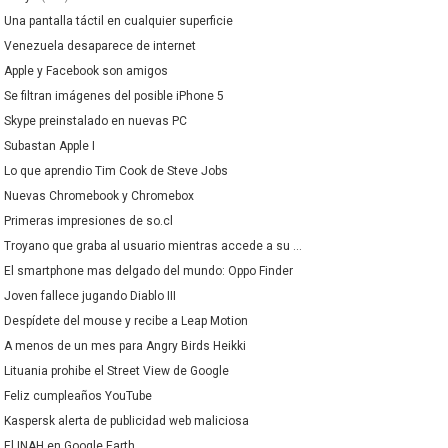
Una pantalla táctil en cualquier superficie
Venezuela desaparece de internet
Apple y Facebook son amigos
Se filtran imágenes del posible iPhone 5
Skype preinstalado en nuevas PC
Subastan Apple I
Lo que aprendio Tim Cook de Steve Jobs
Nuevas Chromebook y Chromebox
Primeras impresiones de so.cl
Troyano que graba al usuario mientras accede a su ...
El smartphone mas delgado del mundo: Oppo Finder
Joven fallece jugando Diablo III
Despídete del mouse y recibe a Leap Motion
A menos de un mes para Angry Birds Heikki
Lituania prohibe el Street View de Google
Feliz cumpleaños YouTube
Kaspersk alerta de publicidad web maliciosa
El INAH en Google Earth