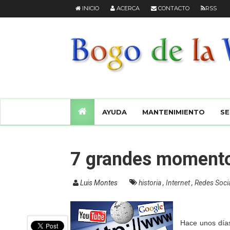
INICIO
ACERCA
CONTACTO
RSS
AYUDA
MANTENIMIENTO
SE
7 grandes momento
Luis Montes
historia
,
Internet
,
Redes Soci
Hace unos días