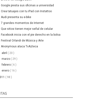
Google presta sus oficinas a universidad
Crea tatuajes con tu iPad con Instattoo
Audi presenta su e-bike
7 grandes momentos de Internet
Que sitios tienen mejor señal de celular
Facebook inicia con el pie derecho en la bolsa
Festival Orlandi de Música y Arte
Anonymous ataca TvAzteca
►
abril
( 20 )
►
marzo
( 29 )
►
febrero
( 6 )
►
enero
( 16 )
2011
( 98 )
ITAS