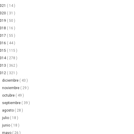
2021
( 14 )
2020
( 31 )
2019
( 50 )
2018
( 16 )
2017
( 55 )
2016
( 44 )
2015
( 115 )
2014
( 278 )
2013
( 362 )
2012
( 321 )
►
diciembre
( 43 )
►
noviembre
( 29 )
►
octubre
( 49 )
►
septiembre
( 39 )
►
agosto
( 28 )
►
julio
( 18 )
►
junio
( 18 )
▼
mayo
( 26 )